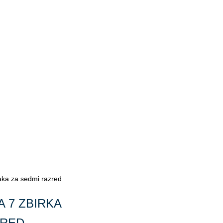
aka za sedmi razred
A 7 ZBIRKA
ZRED