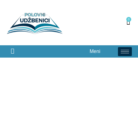
0
Meni