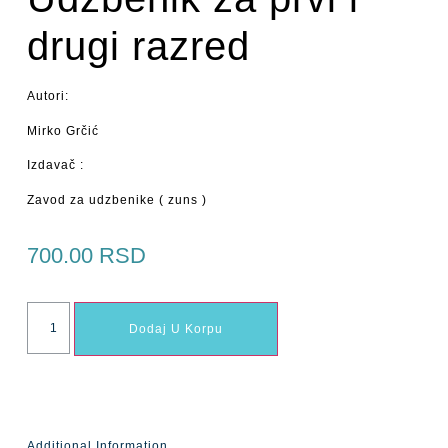
drugi razred
Autori:
Mirko Grčić
Izdavač :
Zavod za udzbenike ( zuns )
700.00
RSD
Dodaj U Korpu
Additional Information