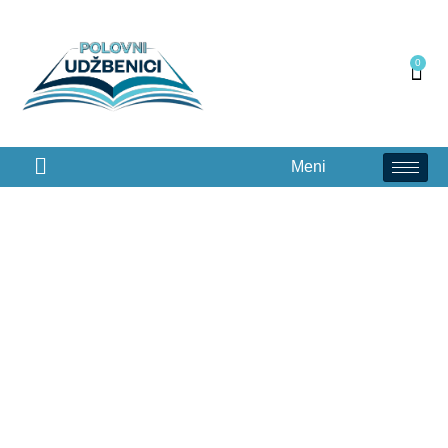
0
Meni