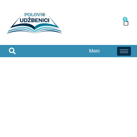
0
Meni