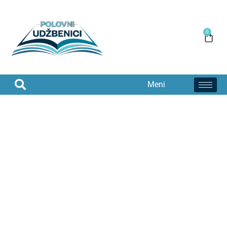
0
Meni