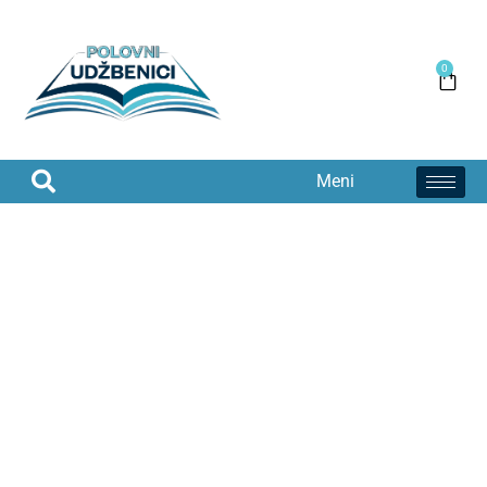
0
Meni