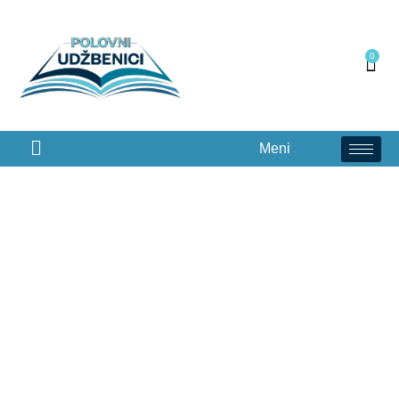
0
Meni