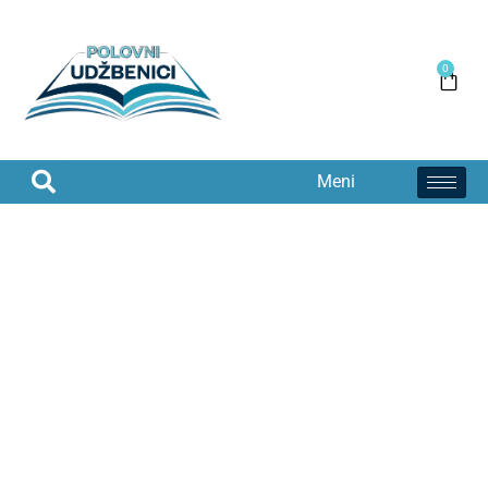
0
Meni