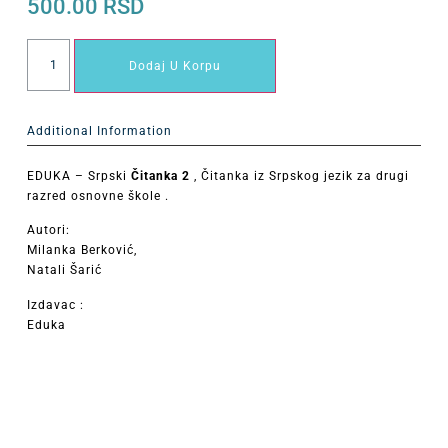
500.00
RSD
Dodaj U Korpu
Additional Information
EDUKA – Srpski
Čitanka 2
, Čitanka iz Srpskog jezik za drugi
razred osnovne škole .
Autori:
Milanka Berković,
Natali Šarić
Izdavac :
Eduka