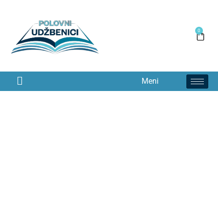
0
Meni