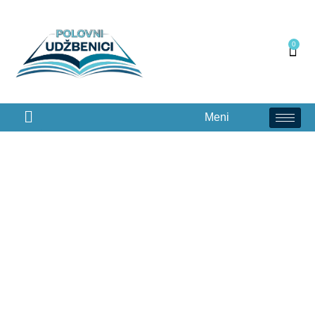
0
Meni