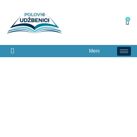
0
Meni