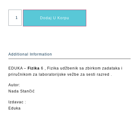
Dodaj U Korpu
Additional Information
EDUKA –
Fizika
6 , Fizika udžbenik sa zbirkom zadataka i
priručnikom za laboratorijske vežbe za sesti razred .
Autor:
Nada Stančić
Izdavac :
Eduka