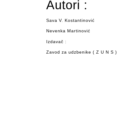
Autori :
Sava V. Kostantinović
Nevenka Martinović
Izdavač :
Zavod za udzbenike ( Z U N S )