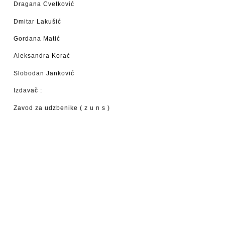
Dragana Cvetković
Dmitar Lakušić
Gordana Matić
Aleksandra Korać
Slobodan Janković
Izdavač :
Zavod za udzbenike ( z u n s )