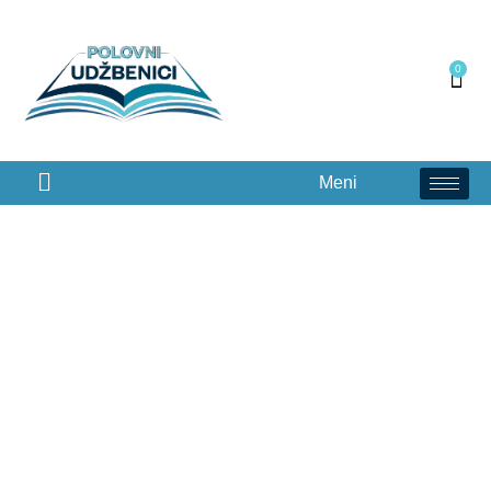
0
Meni