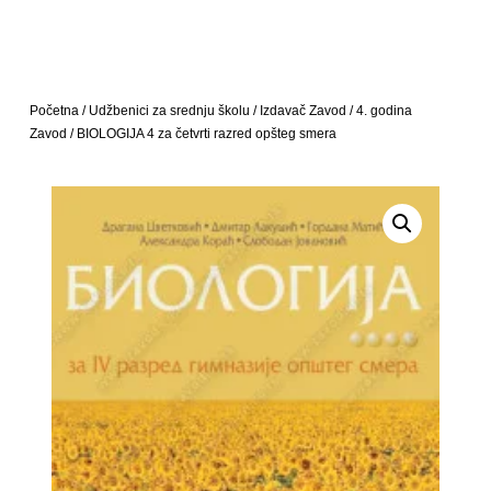
Početna
/
Udžbenici za srednju školu
/
Izdavač Zavod
/
4. godina
Zavod
/ BIOLOGIJA 4 za četvrti razred opšteg smera