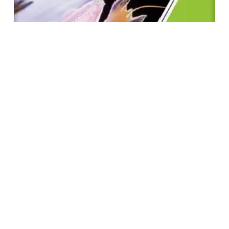
KLET BIOLOGIJA 2 UDZBENIK ZA DRUGI RAZRED
900.00
RSD
Dodaj U Korpu