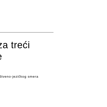
a treći
e
štveno-jezičkog smera