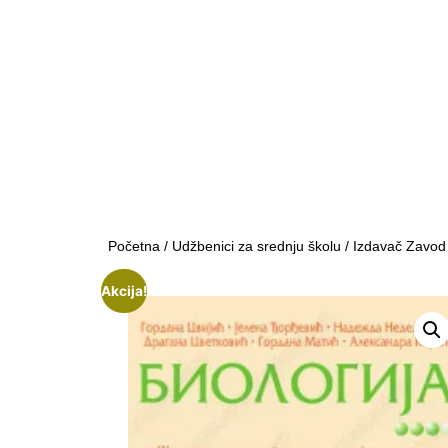
Početna
/
Udžbenici za srednju školu
/
Izdavač Zavod
Akcija!