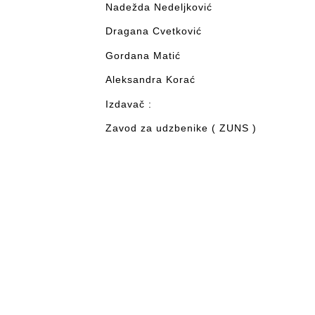
Nadežda Nedeljković
Dragana Cvetković
Gordana Matić
Aleksandra Korać
Izdavač :
Zavod za udzbenike ( ZUNS )