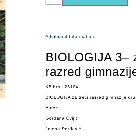
Additional Information
BIOLOGIJA 3– z
razred gimnazij
KB broj: 23164
BIOLOGIJA za
treći
razred gimnazije dru
Autori:
Gordana Cvijić
Jelena Đorđević