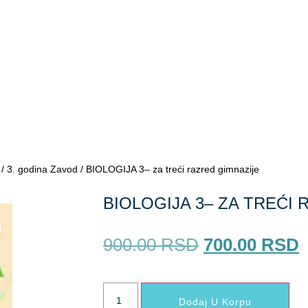
/
3. godina Zavod
/ BIOLOGIJA 3– za treći razred gimnazije
BIOLOGIJA 3– ZA TREĆI
900.00
RSD
700.00
RSD
Dodaj U Korpu