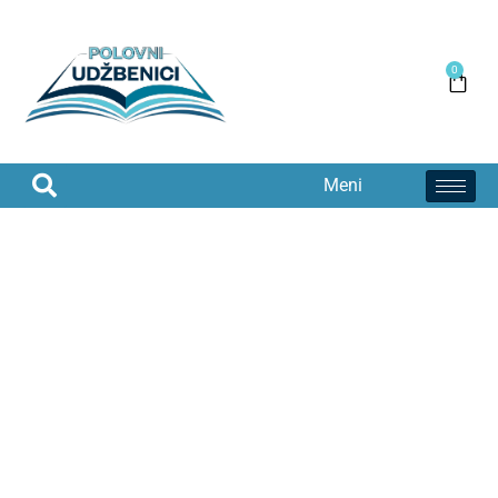
0
Meni