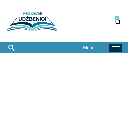
0
Meni