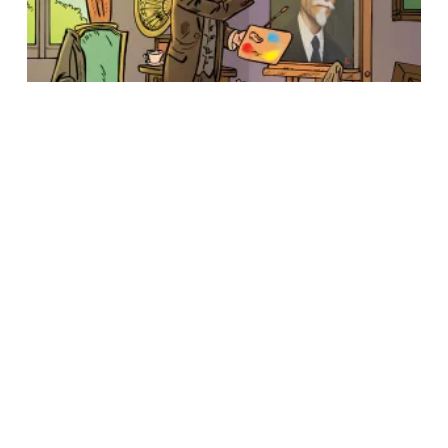
BIGZ – Likovna kultura 2 za drugi razred
450.00
RSD
Dodaj U Korpu