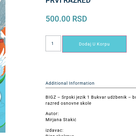
PRVI RAZRED
500.00
RSD
Dodaj U Korpu
Additional Information
BIGZ – Srpski jezik 1 Bukvar udžbenik – bu
razred osnovne skole
Autor:
Mirjana Stakić
izdavac: