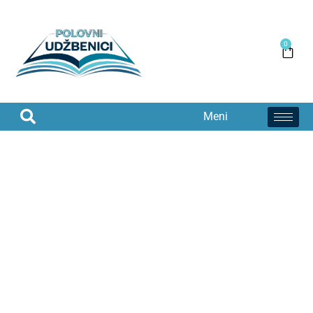
0
Meni