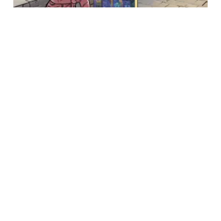
BIGZ LIKOVNA KULTURA 3, UDZBENIK ZA TREĆI
RAZRED
450.00
RSD
Dodaj U Korpu