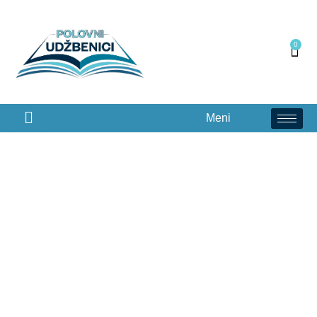
0
Meni