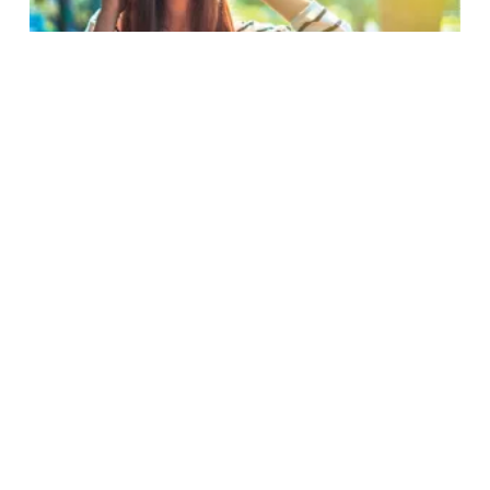
BIGZ – Muzička kultura 6 za šesti razred
450.00
RSD
Dodaj U Korpu